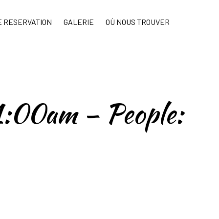
Ski
E RESERVATION
GALERIE
OÙ NOUS TROUVER
to
con
1:00am – People: